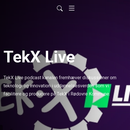
TekX Live
TekX Live podcast kanalen fremhæver diskussioner om 
teknologi og innovation i uddannelsesverden som vi 
facilitere og producere på TekX i Rødovre Kommune.