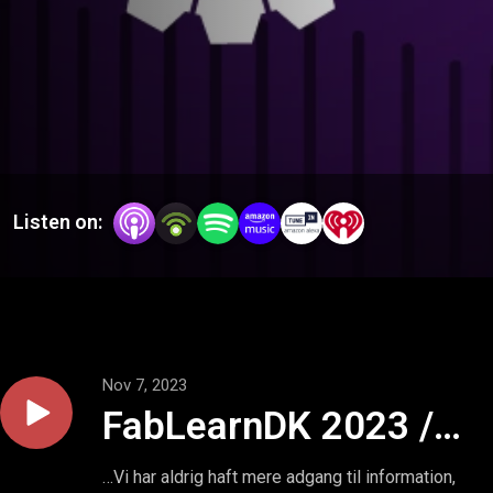
Listen on:
Nov 7, 2023
FabLearnDK 2023 /
Ep.10: Det er svært
…Vi har aldrig haft mere adgang til information,